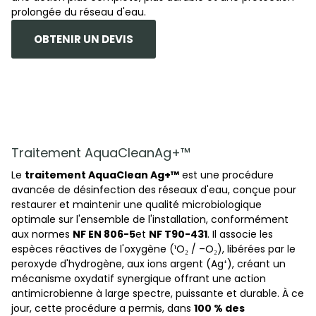
prolongée du réseau d'eau.
OBTENIR UN DEVIS
Traitement AquaCleanAg+™
Le
traitement AquaClean Ag+™
est une procédure
avancée de désinfection des réseaux d'eau, conçue pour
restaurer et maintenir une qualité microbiologique
optimale sur l'ensemble de l'installation, conformément
aux normes
NF EN 806-5
et
NF T90-431
. Il associe les
espèces réactives de l'oxygène (¹O₂ / –O₂), libérées par le
peroxyde d'hydrogène, aux ions argent (Ag⁺), créant un
mécanisme oxydatif synergique offrant une action
antimicrobienne à large spectre, puissante et durable. À ce
jour, cette procédure a permis, dans
100 % des