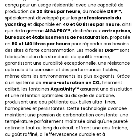
conçu pour un usage résidentiel avec une capacité de
production de
20 litres par heure
, du modèle
DRIP™
,
spécialement développé pour les
professionnels du
yachting
et disponible en
40 et 60 litres par heure
, ainsi
que de la gamme
AIGA
PRO
™
, destinée aux
entreprises,
bureaux et établissements de restauration
, proposée
en
90 et 140 litres par heure
pour répondre aux besoins
des sites à forte consommation. Les modèles
DRIP™
sont
fabriqués selon des standards de qualité marine,
garantissant une durabilité exceptionnelle, une résistance
optimale à la corrosion et des performances fiables,
même dans les environnements les plus exigeants. Grâce
à un système de
micro-saturation en CO₂
finement
calibré, les fontaines
AquaUnity™
assurent une dissolution
et une rétention optimales du dioxyde de carbone,
produisant une eau pétillante aux bulles ultra-fines,
homogènes et persistantes. Cette technologie avancée
maintient une pression de carbonatation constante, une
température parfaitement maîtrisée ainsi qu'une pureté
optimale tout au long du circuit, offrant une eau fraîche,
au goût raffiné, à l'effervescence durable et à